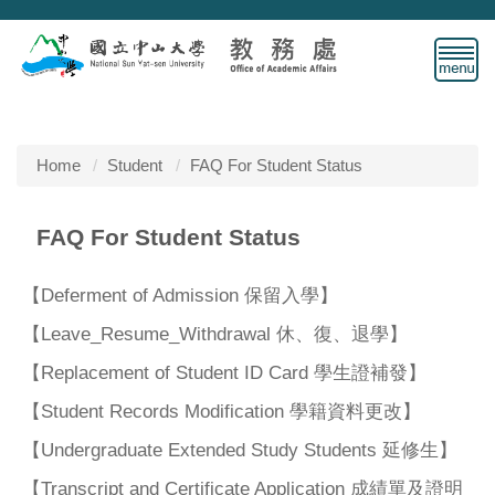
Jump
to
the
main
content
block
Home
Student
FAQ For Student Status
FAQ For Student Status
【Deferment of Admission 保留入學】
【Leave_Resume_Withdrawal 休、復、退學】
【Replacement of Student ID Card 學生證補發】
【Student Records Modification 學籍資料更改】
【Undergraduate Extended Study Students 延修生】
【Transcript and Certificate Application 成績單及證明