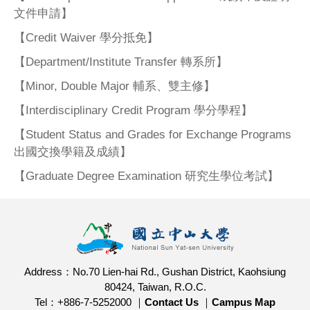
文件申請】
【Credit Waiver 學分抵免】
【Department/Institute Transfer 轉系所】
【Minor, Double Major 輔系、雙主修】
【Interdisciplinary Credit Program 學分學程】
【Student Status and Grades for Exchange Programs
出國交換學籍及成績】
【Graduate Degree Examination 研究生學位考試】
Address：No.70 Lien-hai Rd., Gushan District, Kaohsiung
80424, Taiwan, R.O.C.
Tel：+886-7-5252000 ｜
Contact Us
｜
Campus Map