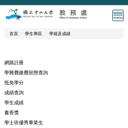
跳
到
主
要
內
首頁
學生專區
學籍及成績
容
區
網路註冊
學雜費繳費狀態查詢
抵免學分
成績查詢
學生成績
書香獎
學士班優秀畢業生