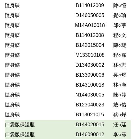
隨身碟
B114012009
陳○愷
隨身碟
D146050005
覺○瑜
隨身碟
M14A010018
邱○葶
隨身碟
B114012008
程○文
隨身碟
B142015004
陳○琁
隨身碟
M133010108
程○霖
隨身碟
D134030002
林○志
隨身碟
B133090006
吳○煜
隨身碟
B143100018
林○漢
隨身碟
N144030005
陳○婷
隨身碟
B123040023
戴○佑
隨身碟
B113021015
蔡○燁
口袋版保溫瓶
B144020015
汪○廷
口袋版保溫瓶
B146090012
李○霈