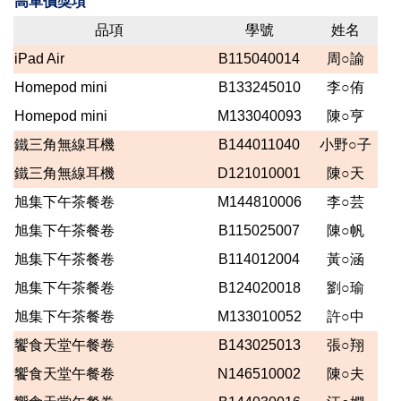
高單價獎項
品項
學號
姓名
iPad Air
B115040014
周○諭
Homepod mini
B133245010
李○侑
Homepod mini
M133040093
陳○亨
鐵三角無線耳機
B144011040
小野○子
鐵三角無線耳機
D121010001
陳○天
旭集下午茶餐卷
M144810006
李○芸
旭集下午茶餐卷
B115025007
陳○帆
旭集下午茶餐卷
B114012004
黃○涵
旭集下午茶餐卷
B124020018
劉○瑜
旭集下午茶餐卷
M133010052
許○中
饗食天堂午餐卷
B143025013
張○翔
饗食天堂午餐卷
N146510002
陳○夫