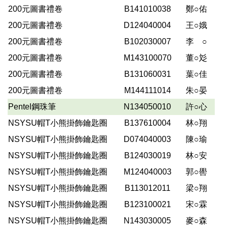
200元圖書禮卷
B141010038
鄭○佑
200元圖書禮卷
D124040004
王○娥
200元圖書禮卷
B102030007
李 ○
200元圖書禮卷
M143100070
董○彣
200元圖書禮卷
B131060031
葉○佳
200元圖書禮卷
M144111014
朱○晏
Pentel鋼珠筆
N134050010
許○心
NSYSU帽T小熊掛飾鑰匙圈
B137610004
林○翔
NSYSU帽T小熊掛
飾
鑰匙圈
D074040003
陳○瑜
NSYSU帽T小熊掛
飾
鑰匙圈
B124030019
林○安
NSYSU帽T小熊掛
飾
鑰匙圈
M124040003
郭○嚳
NSYSU帽T小熊掛
飾
鑰匙圈
B113012011
梁○翔
NSYSU帽T小熊掛
飾
鑰匙圈
B123100021
宋○霖
NSYSU帽T小熊掛
飾
鑰匙圈
N143030005
麥○森