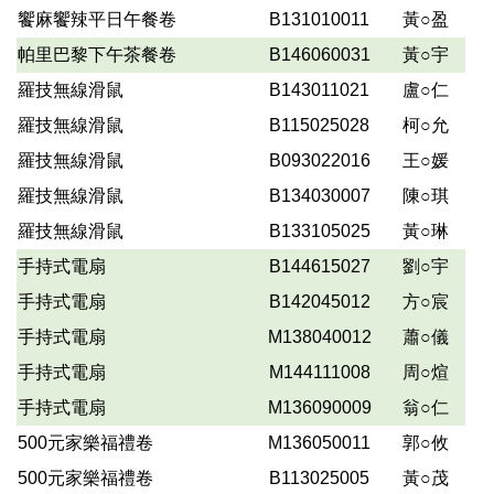
饗麻饗辣平日午餐卷
B131010011
黃○盈
帕里巴黎下午茶餐卷
B146060031
黃○宇
羅技無線滑鼠
B143011021
盧○仁
羅技無線滑鼠
B115025028
柯○允
羅技無線滑鼠
B093022016
王○媛
羅技無線滑鼠
B134030007
陳○琪
羅技無線滑鼠
B133105025
黃○琳
手持式電扇
B144615027
劉○宇
手持式電扇
B142045012
方○宸
手持式電扇
M138040012
蕭○儀
手持式電扇
M144111008
周○煊
手持式電扇
M136090009
翁○仁
500元家樂福禮卷
M136050011
郭○攸
500元家樂福禮卷
B113025005
黃○茂