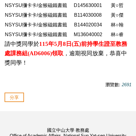
NSYSU獼卡卡/金猴磁鐵書籤
D145630001
黃○哲
NSYSU獼卡卡/金猴磁鐵書籤
B114030008
黃○傑
NSYSU獼卡卡/金猴磁鐵書籤
B144020034
林○翰
NSYSU獼卡卡/金猴磁鐵書籤
M136040002
林○睿
請中獎同學於
115年5月8日(五)前持學生證至教務
處課務組(AD6006)
領取
，逾期視同放棄，恭喜中
獎同學！
瀏覽數:
2691
分享
國立中山大學 教務處
Office of Academic Affairs, National Sun Yat-sen University