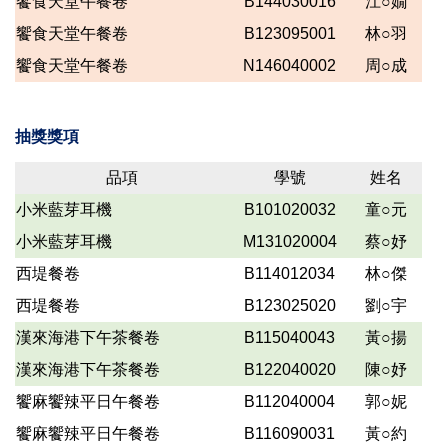
饗食天堂午餐卷
B144030016
江○嫺
饗食天堂午餐卷
B123095001
林○羽
饗食天堂午餐卷
N146040002
周○成
抽獎獎項
品項
學號
姓名
小米藍芽耳機
B101020032
童○元
小米藍芽耳機
M131020004
蔡○妤
西堤餐卷
B114012034
林○傑
西堤餐卷
B123025020
劉○宇
漢來海港下午茶餐卷
B115040043
黃○揚
漢來海港下午茶餐卷
B122040020
陳○妤
饗麻饗辣平日午餐卷
B112040004
郭○妮
饗麻饗辣平日午餐卷
B116090031
黃○約