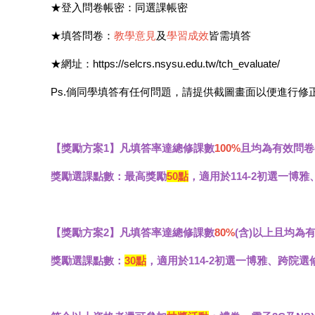
★登入問卷帳密：同選課帳密
★填答問卷：
教學意見
及
學習成效
皆需填答
★網址：https://selcrs.nsysu.edu.tw/tch_evaluate/
Ps.倘同學填答有任何問題，請提供截圖畫面以便進行修
【獎勵方案1】凡填答率達總修課數
100%
且均為有效問卷-
獎勵選課點數：最高獎勵
50點
，適用於114-2初選一博
【獎勵方案2】凡填答率達總修課數
80%
(含)以上
且均為
獎勵選課點數：
30點
，適用於114-2初選一博雅、跨院