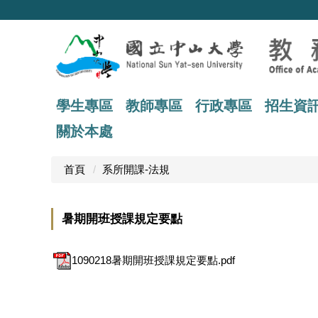
跳
到
主
要
內
容
區
學生專區
教師專區
行政專區
招生資
關於本處
首頁
系所開課-法規
暑期開班授課規定要點
1090218暑期開班授課規定要點.pdf