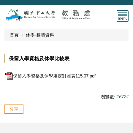
跳
到
主
要
內
首頁
休學-相關資料
容
區
保留入學資格及休學比較表
保留入學資格及休學規定對照表115.07.pdf
瀏覽數:
16724
分享