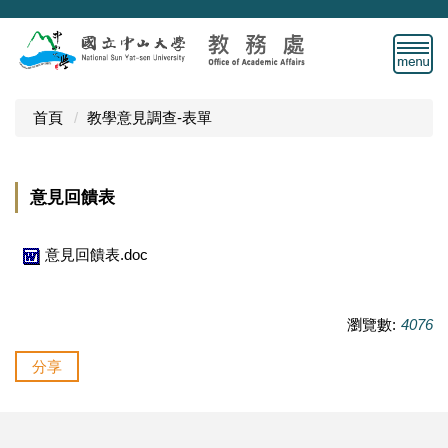
跳
到
主
要
內
首頁
教學意見調查-表單
容
區
意見回饋表
意見回饋表.doc
瀏覽數:
4076
分享