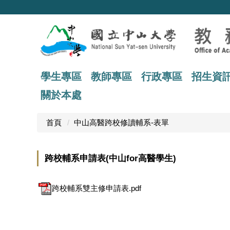
跳
到
主
要
內
容
區
學生專區
教師專區
行政專區
招生資
關於本處
首頁
中山高醫跨校修讀輔系-表單
跨校輔系申請表(中山for高醫學生)
跨校輔系雙主修申請表.pdf