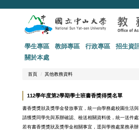
跳
到
主
要
內
容
區
學生專區
教師專區
行政專區
招生資
關於本處
首頁
其他教務資料
112學年度第2學期學士班書香獎得獎名單
書香獎獎狀及獎學金發放事宜，統一由學務處校園生活與職涯發展組莊惠
請獲獎同學先與系辦確認、檢送相關資料後，統一送件處
若有書香獎獎狀及獎學金相關事宜，逕與學務處業務承辦