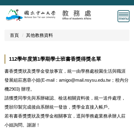
跳
到
主
要
內
首頁
其他教務資料
容
區
112學年度第1學期學士班書香獎得獎名單
書香獎獎狀及獎學金發放事宜，統一由學務處校園生活與職涯
發展組莊惠蓉小姐(E-mail：amigo@mail.nsysu.edu.tw；校內分
機2903) 辦理。
請獲獎同學先與系辦確認、檢送相關資料後，統一送件處理，
獎狀印製完成後由系辦統一發放，獎學金直接入帳戶。
若有書香獎獎狀及獎學金相關事宜，逕與學務處業務承辦人莊
小姐詢問。謝謝！