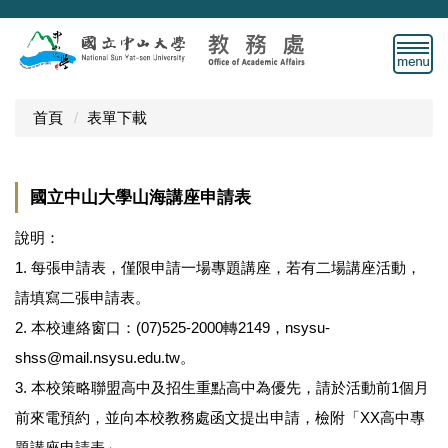
跳
到
主
要
內
首頁
表單下載
容
區
國立中山大學山海講座申請表
說明：
1. 每張申請表，僅限申請一場專題講座，若有二場講座活動，
請填寫二張申請表。
2. 本校連絡窗口：(07)525-2000轉2149，nsysu-
shss@mail.nsysu.edu.tw。
3. 本校策略聯盟高中及招生重點高中為優先，請於活動前1個月
前來電預約，並向本校教務處函文提出申請，檢附「XX高中專
題講座申請表」。