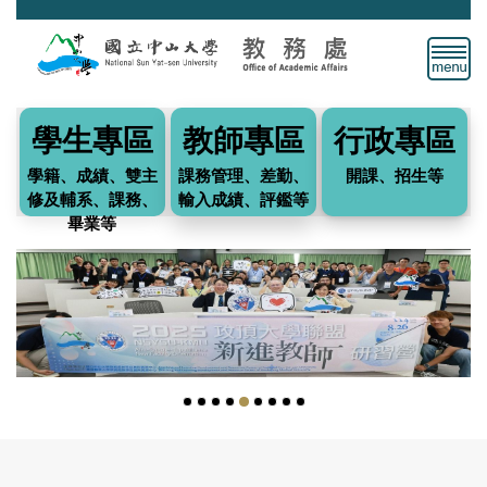
跳
到
主
要
內
學生專區
教師專區
行政專區
容
區
學籍、成績、雙主
課務管理、差勤、
開課、招生等
修及輔系、課務、
輸入成績、評鑑等
畢業等